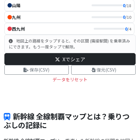
0
山陽
/18
0
九州
/10
0
西九州
/4
地図上の路線をタップすると、その区間 (隣接駅間) を乗車済み
にできます。もう一度タップで解除。
Xでシェア
保存(CSV)
復元(CSV)
データをリセット
新幹線 全線制覇マップとは？乗りつ
ぶしの記録に