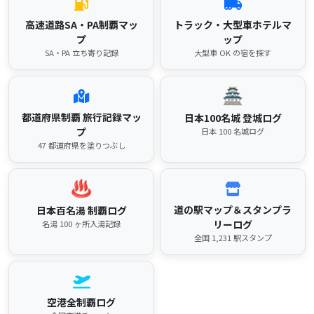
高速道路SA・PA制覇マッ
トラック・大型車ホテルマ
プ
ップ
SA・PA 立ち寄り記録
大型車 OK の宿を探す
🏯
都道府県制覇 旅行記録マッ
日本100名城 登城ログ
プ
日本 100 名城ログ
47 都道府県を塗りつぶし
♨
道の駅マップ＆スタンプラ
日本百名湯 制覇ログ
リーログ
名湯 100 ヶ所入湯記録
全国 1,231 駅スタンプ
空港全制覇ログ