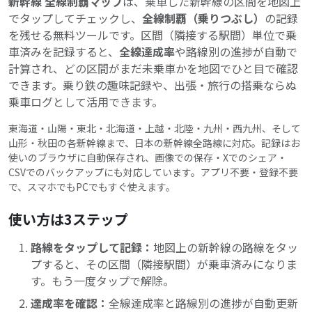
新幹線 全線制覇マップ
は、乗車した新幹線の区間を地図上
でタップしてチェックし、
全線制覇（乗りつぶし）
の記録
を残せる無料ツールです。区間（隣接する駅間）単位で乗
車済みを記録すると、
全線達成率
や路線別の進捗が自動で
計算され、どの区間がまだ未乗車かを地図でひと目で確認
できます。乗り鉄の趣味記録や、出張・旅行の搭乗ならぬ
乗車ログとして活用できます。
東海道・山陽・東北・北海道・上越・北陸・九州・西九州、そして
山形・秋田の各新幹線まで、日本の新幹線全路線に対応。記録はお
使いのブラウザに自動保存され、画像での保存・Xでのシェア・
CSVでのバックアップにも対応しています。アプリ不要・登録不要
で、スマホでもPCでもすぐ使えます。
使い方は3ステップ
路線をタップして記録：
地図上の新幹線の路線をタッ
プすると、その区間（隣接駅間）が乗車済みになりま
す。もう一度タップで解除。
達成率を確認：
全線達成率と路線別の進捗が自動更新