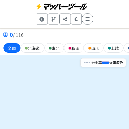
0
/
116
全国
北海道
東北
秋田
山形
上越
Leaflet
|
©
OSM
©
CARTO
+
未乗車
乗車済み
−