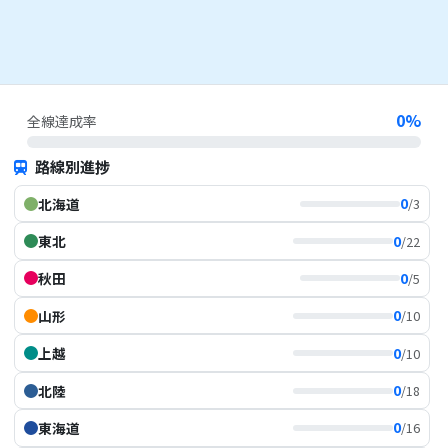
0
%
全線達成率
路線別進捗
0
北海道
/3
0
東北
/22
0
秋田
/5
0
山形
/10
0
上越
/10
0
北陸
/18
0
東海道
/16